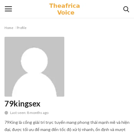
Home
Profile
Login
Register
Home
Contact
Videos
Travel
79kingsex
Last seen: 8 months ago
Lifestyle
79King là cổng giải trí trực tuyến mang phong thái mạnh mẽ và hiện
Gallery
đại, được tối ưu để mang đến tốc độ xử lý nhanh, ổn định và mượt