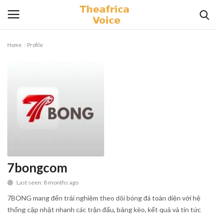
Home
Profile
Login
Register
Home
Contact
Videos
Travel
7bongcom
Last seen: 8 months ago
Lifestyle
7BONG mang đến trải nghiệm theo dõi bóng đá toàn diện với hệ
Gallery
thống cập nhật nhanh các trận đấu, bảng kèo, kết quả và tin tức