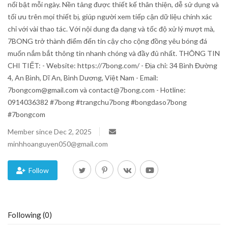
nổi bật mỗi ngày. Nền tảng được thiết kế thân thiện, dễ sử dụng và
tối ưu trên mọi thiết bị, giúp người xem tiếp cận dữ liệu chính xác
Blog
chỉ với vài thao tác. Với nội dung đa dạng và tốc độ xử lý mượt mà,
7BONG trở thành điểm đến tin cậy cho cộng đồng yêu bóng đá
Trending
muốn nắm bắt thông tin nhanh chóng và đầy đủ nhất. THÔNG TIN
CHI TIẾT: - Website: https://7bong.com/ - Địa chỉ: 34 Bình Đường
Fashion
4, An Bình, Dĩ An, Bình Dương, Việt Nam - Email:
7bongcom@gmail.com và contact@7bong.com - Hotline:
Sitemap
0914036382 #7bong #trangchu7bong #bongdaso7bong
#7bongcom
News
Member since Dec 2, 2025
minhhoanguyen050@gmail.com
Business
Follow
Following (0)