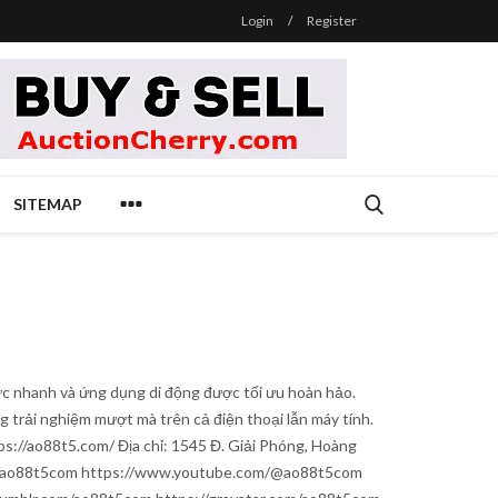
Login
/
Register
SITEMAP
ực nhanh và ứng dụng di động được tối ưu hoàn hảo.
g trải nghiệm mượt mà trên cả điện thoại lẫn máy tính.
//ao88t5.com/ Địa chỉ: 1545 Đ. Giải Phóng, Hoàng
com/ao88t5com https://www.youtube.com/@ao88t5com