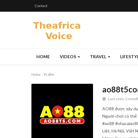
Contact
HOME
VIDEOS
TRAVEL
LIFESTY
Home
Profile
ao88t5c
Last seen: 2 mont
AO88 được xây dựng
Người chơi có thể 
#ao88 #nhacaiao88
Liệt, Hà Nội, Việ