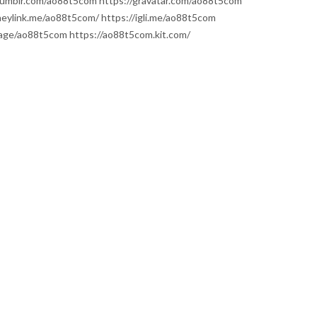
umblr.com/ao88t5com https://gravatar.com/ao88t5com
/heylink.me/ao88t5com/ https://igli.me/ao88t5com
page/ao88t5com https://ao88t5com.kit.com/