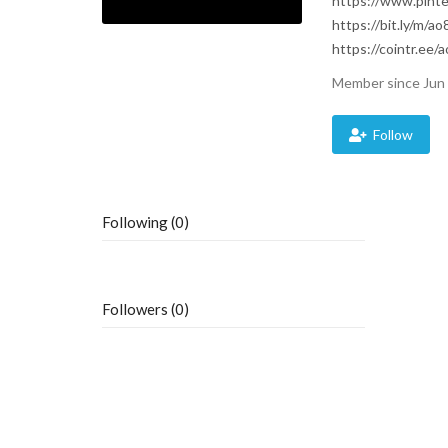
https://www.pint
https://bit.ly/m/a
https://cointr.ee
Member since Jun 
Follow
Following (0)
Followers (0)