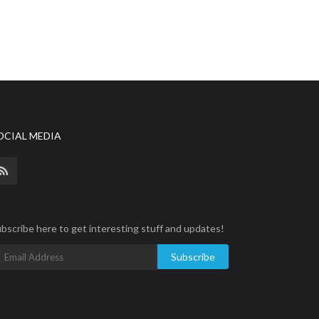
OCIAL MEDIA
bscribe here to get interesting stuff and updates!
Subscribe