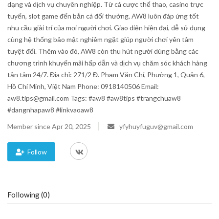
dạng và dịch vụ chuyên nghiệp. Từ cá cược thể thao, casino trực
tuyến, slot game đến bắn cá đổi thưởng, AW8 luôn đáp ứng tốt
Blog
nhu cầu giải trí của mọi người chơi. Giao diện hiện đại, dễ sử dụng
cùng hệ thống bảo mật nghiêm ngặt giúp người chơi yên tâm
Trending
tuyệt đối. Thêm vào đó, AW8 còn thu hút người dùng bằng các
chương trình khuyến mãi hấp dẫn và dịch vụ chăm sóc khách hàng
Fashion
tận tâm 24/7. Địa chỉ: 271/2 Đ. Phạm Văn Chí, Phường 1, Quận 6,
Hồ Chí Minh, Việt Nam Phone: 0918140506 Email:
Sitemap
aw8.tips@gmail.com Tags: #aw8 #aw8tips #trangchuaw8
#dangnhapaw8 #linkvaoaw8
News
Member since Apr 20, 2025
yfyhuyfuguv@gmail.com
Business
Follow
Following (0)