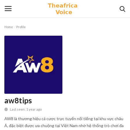
Home
Profile
Login
Register
Home
Contact
Videos
Travel
aw8tips
Last seen: 1 year ago
Lifestyle
AW8 là thương hiệu cá cược trực tuyến nổi tiếng tại khu vực châu
Gallery
Á, đặc biệt được ưa chuộng tại Việt Nam nhờ hệ thống trò chơi đa