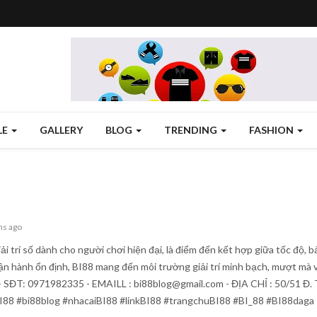
LE
GALLERY
BLOG
TRENDING
FASHION
1
hs ago
i trí số dành cho người chơi hiện đại, là điểm đến kết hợp giữa tốc độ, b
ận hành ổn định, BI88 mang đến môi trường giải trí minh bạch, mượt mà
 - SĐT: 0971982335 - EMAILL : bi88blog@gmail.com - ĐỊA CHỈ : 50/51 Đ.
I88 #bi88blog #nhacaiBI88 #linkBI88 #trangchuBI88 #BI_88 #BI88daga