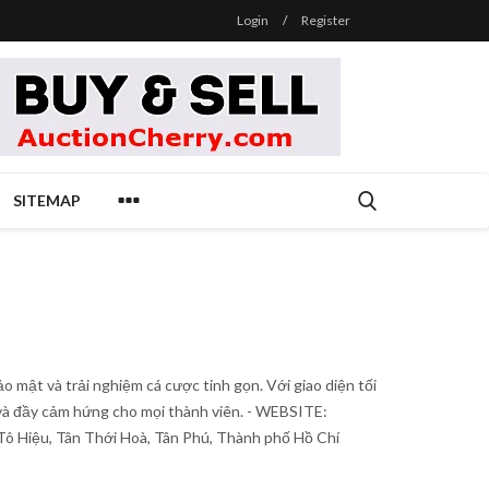
Login
/
Register
SITEMAP
ảo mật và trải nghiệm cá cược tinh gọn. Với giao diện tối
 và đầy cảm hứng cho mọi thành viên. - WEBSITE:
 Tô Hiệu, Tân Thới Hoà, Tân Phú, Thành phố Hồ Chí