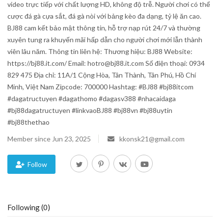
video trực tiếp với chất lượng HD, không độ trễ. Người chơi có thể
cược đá gà cựa sắt, đá gà nòi với bảng kèo đa dạng, tỷ lệ ăn cao.
Blog
BJ88 cam kết bảo mật thông tin, hỗ trợ nạp rút 24/7 và thường
xuyên tung ra khuyến mãi hấp dẫn cho người chơi mới lẫn thành
Trending
viên lâu năm. Thông tin liên hệ: Thương hiệu: BJ88 Website:
https://bj88.it.com/ Email: hotro@bj88.it.com Số điện thoại: 0934
Fashion
829 475 Địa chỉ: 11A/1 Cộng Hòa, Tân Thành, Tân Phú, Hồ Chí
Minh, Việt Nam Zipcode: 700000 Hashtag: #BJ88 #bj88itcom
Sitemap
#dagatructuyen #dagathomo #dagasv388 #nhacaidaga
#bj88dagatructuyen #linkvaoBJ88 #bj88vn #bj88uytin
News
#bj88thethao
Member since Jun 23, 2025
kkonsk21@gmail.com
Business
Follow
Following (0)