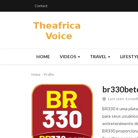
Contact
HOME
VIDEOS
TRAVEL
LIFESTY
Home
Profile
br330be
Last seen: 6 mont
BR330 é uma plataf
para seus usuários
entretenimento de
BR330 proporciona