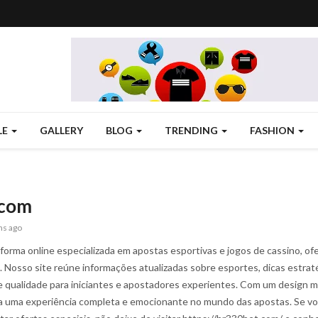
LE
GALLERY
BLOG
TRENDING
FASHION
tcom
hs ago
orma online especializada em apostas esportivas e jogos de cassino, ofe
. Nosso site reúne informações atualizadas sobre esportes, dicas estra
 qualidade para iniciantes e apostadores experientes. Com um design mo
 uma experiência completa e emocionante no mundo das apostas. Se vo