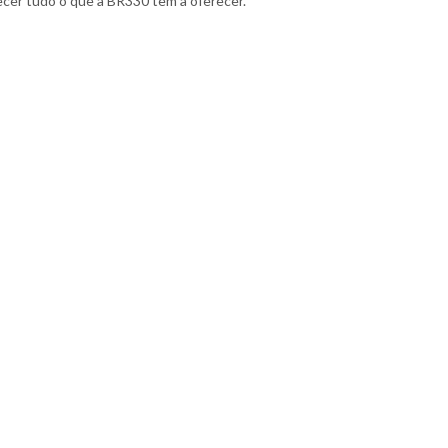
hecer tudo o que a BR330 tem a oferecer.