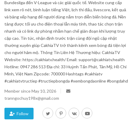
Bundesliga đến V-League và các giải quốc tế. Website cung cấp
link xem rõ nét, bình luận tiếng Việt, lịch thi đấu, livescore, kết quả
Blog
và bảng xếp hạng để người dùng nắm trọn diễn biến bóng đá. Nền
tảng được tối ưu cho điện thoại lẫn máy tính, thao tác chọn trận
Trending
nhanh và có link dự phòng nhằm hạn chế gián đoạn khi lượng truy
cập cao. Tin tức, nhận định trước trận cùng đội ngũ cập nhật
Fashion
thường xuyên giúp CakhiaTV trở thành kênh xem bóng đá tiện lợi
cho người hâm mộ. Thông Tin Liên Hệ Thương hiệu: CakhiaTV
Sitemap
Website: https://cakhiatv.health/ Email: support@cakhiatv.health
Hotline: 0947 286 513 Địa chỉ: 33 Huỳnh Tấn Phát, Tân Mỹ, Hồ Chí
News
Minh, Việt Nam Zipcode: 700000 Hashtags #cakhiatv
#cakhiatvtructiep #tructiepbongda #xembongdaonline #bongdahd
Business
Member since May 10, 2026
tranngochuy198x@gmail.com
Follow