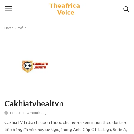
Home
Profile
Login
Register
Home
Contact
Videos
Travel
Cakhiatvhealtvn
Last seen: 3 months ago
Lifestyle
CakhiaTV là địa chỉ quen thuộc cho người xem muốn theo dõi trực
Gallery
tiếp bóng đá hôm nay từ Ngoại hạng Anh, Cúp C1, La Liga, Serie A,