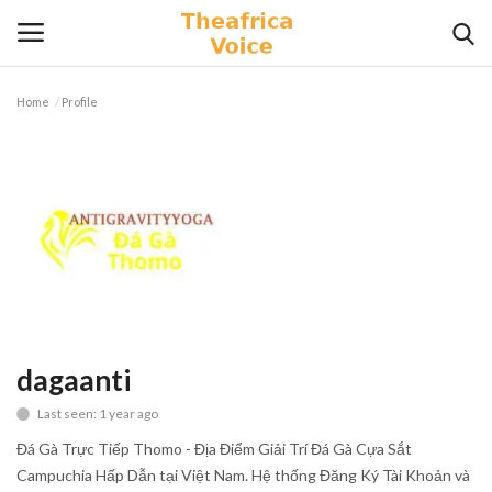
Home
Profile
Login
Register
Home
Contact
Videos
Travel
dagaanti
Last seen: 1 year ago
Lifestyle
Đá Gà Trực Tiếp Thomo - Địa Điểm Giải Trí Đá Gà Cựa Sắt
Gallery
Campuchia Hấp Dẫn tại Việt Nam. Hệ thống Đăng Ký Tài Khoản và