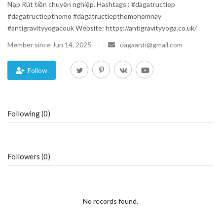
Nạp Rút tiền chuyên nghiệp. Hashtags : #dagatructiep
#dagatructiepthomo #dagatructiepthomohomnay
Blog
#antigravityyogacouk Website: https://antigravityyoga.co.uk/
Trending
Member since Jun 14, 2025
dagaanti@gmail.com
Fashion
Follow
Sitemap
Following (0)
News
Business
Followers (0)
No records found.