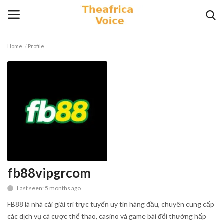
Home
Profile
Login
Register
Home
Contact
Videos
Travel
fb88vipgrcom
Last seen: 5 months ago
Lifestyle
FB88 là nhà cái giải trí trực tuyến uy tín hàng đầu, chuyên cung cấp
Gallery
các dịch vụ cá cược thể thao, casino và game bài đổi thưởng hấp