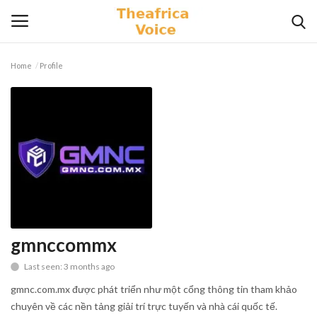
Home
Profile
Login
Register
Home
Contact
Videos
Travel
gmnccommx
Last seen: 3 months ago
Lifestyle
gmnc.com.mx được phát triển như một cổng thông tin tham khảo
Gallery
chuyên về các nền tảng giải trí trực tuyến và nhà cái quốc tế.