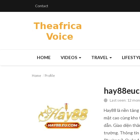
Contact
HOME
VIDEOS
TRAVEL
LIFESTY
Home
Profile
hay88eu
Last seen: 12 mon
Hay88 là nền tảng 
mật cao cùng kho t
dẫn. Giao diện thâ
trường. Thông tin