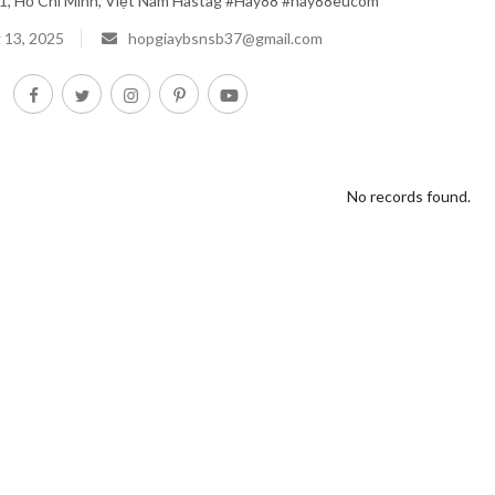
1, Hồ Chí Minh, Việt Nam Hastag #Hay88 #hay88eucom
 13, 2025
hopgiaybsnsb37@gmail.com
No records found.