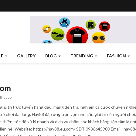
LE
GALLERY
BLOG
TRENDING
FASHION
com
ths ago
giải trí trực tuyến hàng đầu, mang đến trải nghiệm cá cược chuyên nghi
rò chơi đa dạng, Hay88 đáp ứng trọn vẹn nhu cầu giải trí của người chơi,
n thiện, tốc độ xử lý nhanh và dịch vụ chăm sóc khách hàng tận tâm là nh
 liên hệ: Website: https://hay88.eu.com/ SĐT 0986645900 Email : hay8