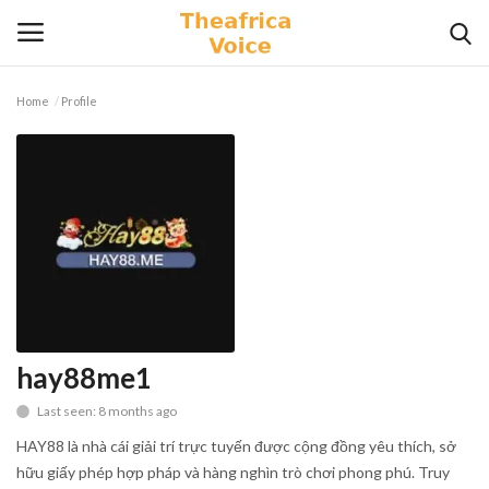
Home
Profile
Login
Register
Home
Contact
Videos
Travel
hay88me1
Last seen: 8 months ago
Lifestyle
HAY88 là nhà cái giải trí trực tuyến được cộng đồng yêu thích, sở
Gallery
hữu giấy phép hợp pháp và hàng nghìn trò chơi phong phú. Truy