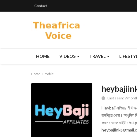
Contact
HOME
VIDEOS
TRAVEL
LIFESTY
Home
Profile
heybajiin
Last seen: 9 mont
Heybaji এশিয়ার শীর্ষ অন
জনপ্রিয় খেলা। আধুনিক ড
করুন : ওয়েবসাইট : htt
heybajiink@gmail.c