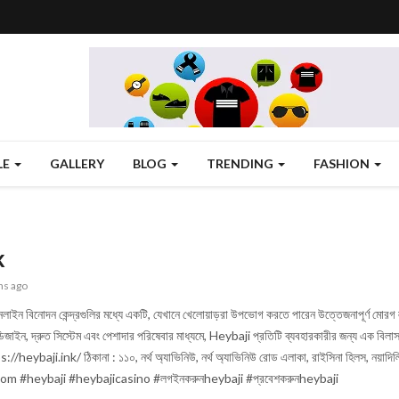
LE
GALLERY
BLOG
TRENDING
FASHION
k
hs ago
লাইন বিনোদন কেন্দ্রগুলির মধ্যে একটি, যেখানে খেলোয়াড়রা উপভোগ করতে পারেন উত্তেজনাপূর্ণ মোরগ ল
িজাইন, দ্রুত সিস্টেম এবং পেশাদার পরিষেবার মাধ্যমে, Heybaji প্রতিটি ব্যবহারকারীর জন্য এক বিলা
ps://heybaji.ink/ ঠিকানা : ১১০, নর্থ অ্যাভিনিউ, নর্থ অ্যাভিনিউ রোড এলাকা, রাইসিনা হিলস, ন
om #heybaji #heybajicasino #লগইনকরুনheybaji #প্রবেশকরুনheybaji