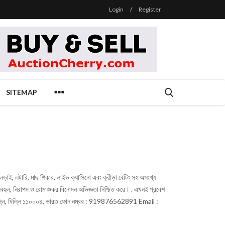
Login
/
Register
SITEMAP
ড়াই, লটারি, মাছ শিকার, লাইভ ক্যাসিনো এবং ক্রীড়া বেটিং সহ অসংখ্য
সবহুল, নিরাপদ ও রোমাঞ্চকর বিনোদন অভিজ্ঞতা নিশ্চিত করে। . এখনই প্রবেশ
য়াদিল্লি, দিল্লি ১১০০০৪, ভারত ফোন নম্বর : 919876562891 Email :