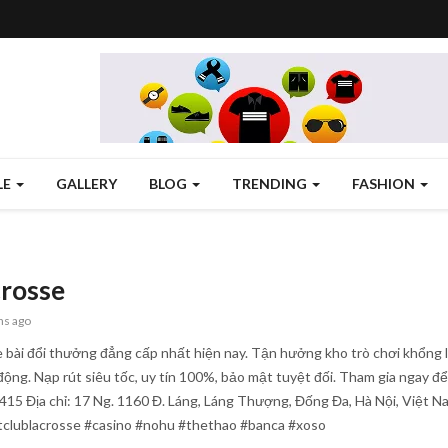
LE
GALLERY
BLOG
TRENDING
FASHION
crosse
hs ago
 bài đổi thưởng đẳng cấp nhất hiện nay. Tận hưởng kho trò chơi khổng 
ộng. Nạp rút siêu tốc, uy tín 100%, bảo mật tuyệt đối. Tham gia ngay để
415 Địa chỉ: 17 Ng. 1160 Đ. Láng, Láng Thượng, Đống Đa, Hà Nội, Việt N
itclublacrosse #casino #nohu #thethao #banca #xoso