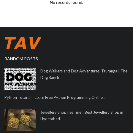
No records found.
RANDOM POSTS
Dog Walkers and Dog Adventures, Tauranga | The
Dog Ranch
Python Tutorial | Learn Free Python Programming Online...
Jewellery Shop near me | Best Jewellery Shop in
Hyderabad...