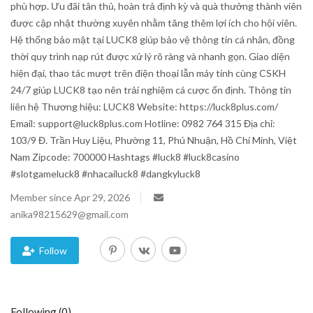
phù hợp. Ưu đãi tân thủ, hoàn trả định kỳ và quà thưởng thành viên
được cập nhật thường xuyên nhằm tăng thêm lợi ích cho hội viên.
Blog
Hệ thống bảo mật tại LUCK8 giúp bảo vệ thông tin cá nhân, đồng
thời quy trình nạp rút được xử lý rõ ràng và nhanh gọn. Giao diện
Trending
hiện đại, thao tác mượt trên điện thoại lẫn máy tính cùng CSKH
24/7 giúp LUCK8 tạo nên trải nghiệm cá cược ổn định. Thông tin
Fashion
liên hệ Thương hiệu: LUCK8 Website: https://luck8plus.com/
Email: support@luck8plus.com Hotline: 0982 764 315 Địa chỉ:
Sitemap
103/9 Đ. Trần Huy Liệu, Phường 11, Phú Nhuận, Hồ Chí Minh, Việt
Nam Zipcode: 700000 Hashtags #luck8 #luck8casino
News
#slotgameluck8 #nhacailuck8 #dangkyluck8
Member since Apr 29, 2026
Business
anika98215629@gmail.com
Follow
Following (0)