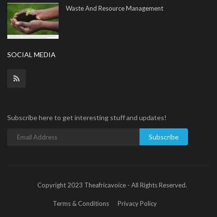
Waste And Resource Management
SOCIAL MEDIA
Subscribe here to get interesting stuff and updates!
Subscribe
Copyright 2023 Theafricavoice - All Rights Reserved.
Terms & Conditions
Privacy Policy