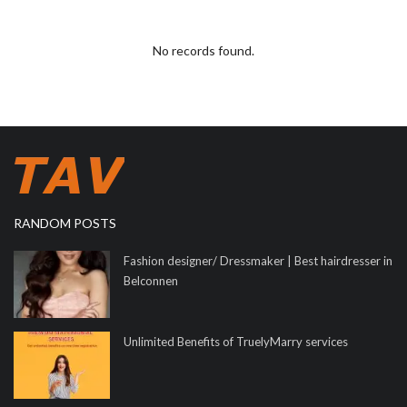
No records found.
RANDOM POSTS
Fashion designer/ Dressmaker | Best hairdresser in
Belconnen
Unlimited Benefits of TruelyMarry services