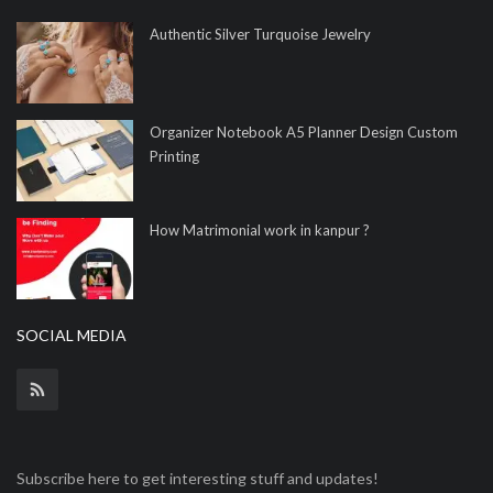
Authentic Silver Turquoise Jewelry
Organizer Notebook A5 Planner Design Custom
Printing
How Matrimonial work in kanpur ?
SOCIAL MEDIA
Subscribe here to get interesting stuff and updates!