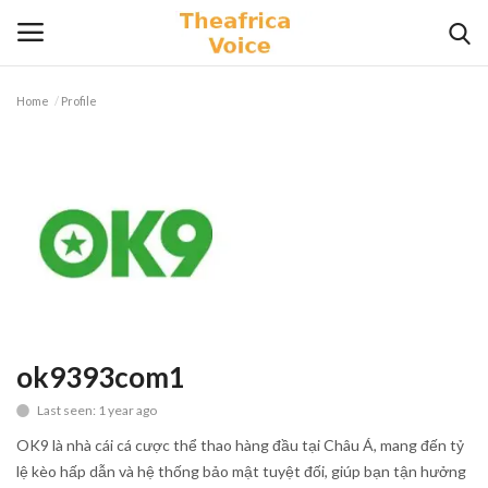
Home
Profile
Login
Register
Home
Contact
Videos
Travel
ok9393com1
Last seen: 1 year ago
Lifestyle
OK9 là nhà cái cá cược thể thao hàng đầu tại Châu Á, mang đến tỷ
Gallery
lệ kèo hấp dẫn và hệ thống bảo mật tuyệt đối, giúp bạn tận hưởng