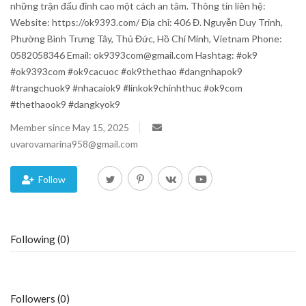
những trận đấu đỉnh cao một cách an tâm. Thông tin liên hệ:
Website: https://ok9393.com/ Địa chỉ: 406 Đ. Nguyễn Duy Trinh,
Blog
Phường Bình Trưng Tây, Thủ Đức, Hồ Chí Minh, Vietnam Phone:
0582058346 Email: ok9393com@gmail.com Hashtag: #ok9
Trending
#ok9393com #ok9cacuoc #ok9thethao #dangnhapok9
#trangchuok9 #nhacaiok9 #linkok9chinhthuc #ok9com
Fashion
#thethaook9 #dangkyok9
Member since May 15, 2025
Sitemap
uvarovamarina958@gmail.com
News
Follow
Business
Following (0)
Followers (0)