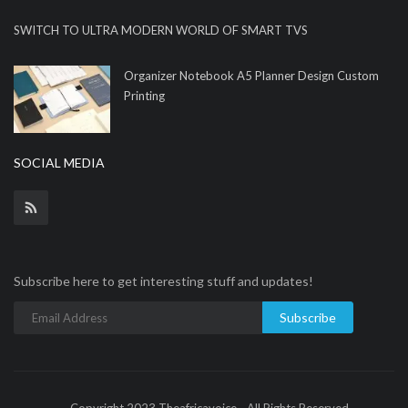
SWITCH TO ULTRA MODERN WORLD OF SMART TVS
Organizer Notebook A5 Planner Design Custom
Printing
SOCIAL MEDIA
Subscribe here to get interesting stuff and updates!
Subscribe