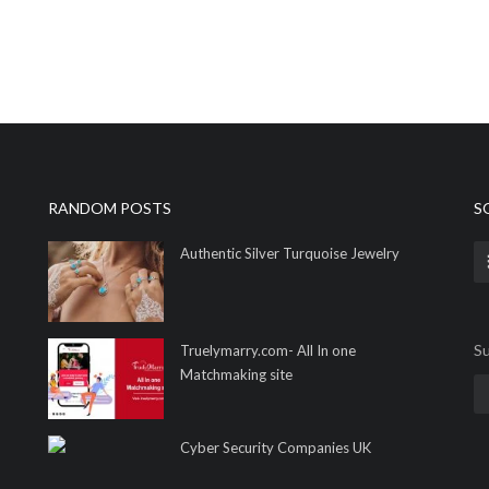
RANDOM POSTS
S
Authentic Silver Turquoise Jewelry
Su
Truelymarry.com- All In one
Matchmaking site
Cyber Security Companies UK