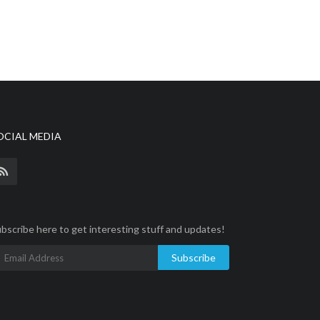
OCIAL MEDIA
bscribe here to get interesting stuff and updates!
Subscribe