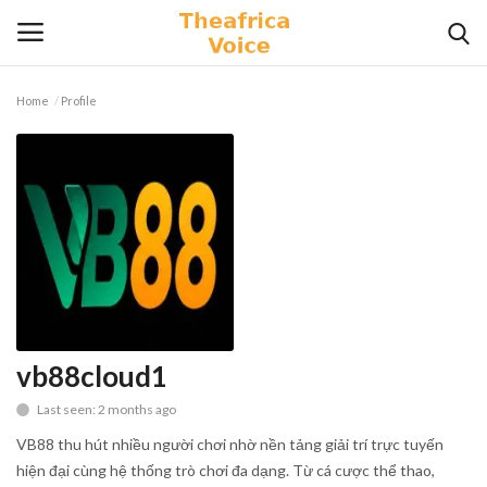
Home
Profile
Login
Register
Home
Contact
Videos
Travel
vb88cloud1
Last seen: 2 months ago
Lifestyle
VB88 thu hút nhiều người chơi nhờ nền tảng giải trí trực tuyến
Gallery
hiện đại cùng hệ thống trò chơi đa dạng. Từ cá cược thể thao,