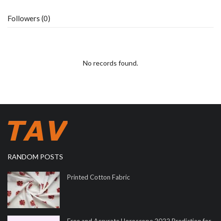
Followers (0)
No records found.
RANDOM POSTS
Printed Cotton Fabric