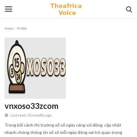
Home
Profile
Login
Register
Home
Contact
Videos
Travel
vnxoso33zcom
Last seen: 12 months ago
Lifestyle
Trong bối cảnh thị trường xổ số ngày càng sôi động, cập nhật
Gallery
nhanh chóng thông tin xổ số mỗi ngày đóng vai trò quan trọng