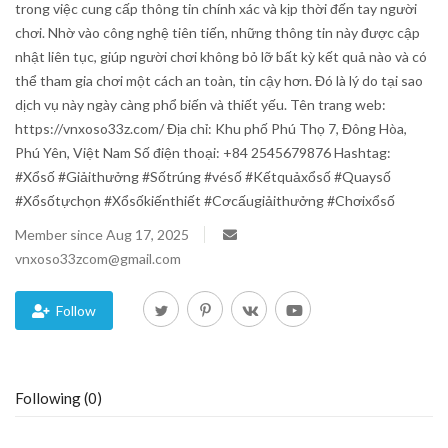
trong việc cung cấp thông tin chính xác và kịp thời đến tay người
chơi. Nhờ vào công nghệ tiên tiến, những thông tin này được cập
Blog
nhật liên tục, giúp người chơi không bỏ lỡ bất kỳ kết quả nào và có
thể tham gia chơi một cách an toàn, tin cậy hơn. Đó là lý do tại sao
Trending
dịch vụ này ngày càng phổ biến và thiết yếu. Tên trang web:
https://vnxoso33z.com/ Địa chỉ: Khu phố Phú Thọ 7, Đông Hòa,
Fashion
Phú Yên, Việt Nam Số điện thoại: +84 2545679876 Hashtag:
#Xổsố #Giảithưởng #Sốtrúng #vésố #Kếtquảxổsố #Quaysố
Sitemap
#Xổsốtựchọn #Xổsốkiếnthiết #Cơcấugiảithưởng #Chơixổsố
Member since Aug 17, 2025
News
vnxoso33zcom@gmail.com
Business
Follow
Following (0)